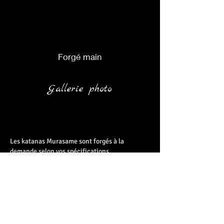
Forgé main
Gallerie photo
Les katanas Murasame sont forgés à la
demande selon vos spécifications.
Il est donc possible d'effectuer toutes les
modifications possibles et imaginables :
choisir le type d'acier de votre lame, modifier
sa taille, changer le tressage de la stuka
(poignée),
sa matière,
sa couleur,
changer la couleur de la peau de raie, modifier