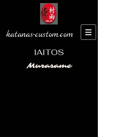
katanas-custom.com
IAITOS
Murasame