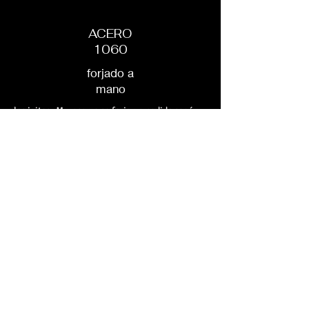
ACERO
1060
forjado a
mano
los iaitos
Murasame se forjan a pedido según
sus especificaciones.
Por lo tanto, es posible hacer todas las
modificaciones posibles e imaginables:
elige el tipo de acero de tu hoja, modifica su
tamaño, cambia el trenzado de la stuka
(mango),
su tema,
su color,
cambiar el color de la piel del rayo, modificar la
vaina,
elige una tsuba (guardia) de nuestro catálogo
en línea,
cualquier modificación es posible para que al
final tu katana sea única.