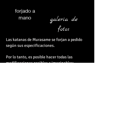
forjado a
mano
galería de
fotos
Las katanas de Murasame se forjan a pedido
según sus especificaciones.
Por lo tanto, es posible hacer todas las
modificaciones posibles e imaginables:
elige el tipo de acero de tu hoja, modifica su
tamaño, cambia el trenzado de la stuka
(mango),
su tema,
su color,
cambiar el color de la piel del rayo, modificar la
vaina,
elige una tsuba (guardia) de nuestro catálogo
en línea,
cualquier modificación es posible para que al
final tu katana sea única.
www.katanas-custom.com
es un sitio de