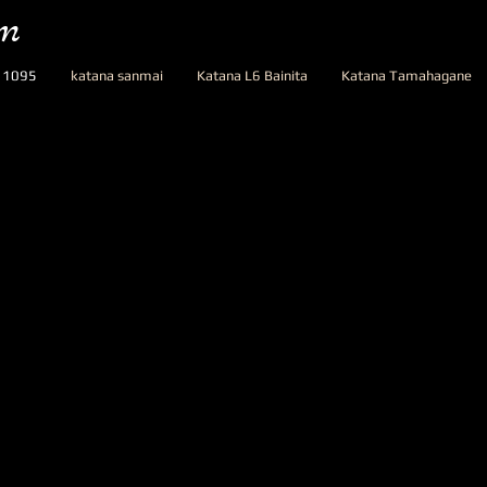
om
 1095
katana sanmai
Katana L6 Bainita
Katana Tamahagane