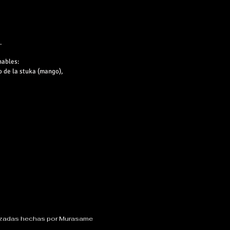
.
nables:
o de la stuka (mango),
alizadas hechas por Murasame