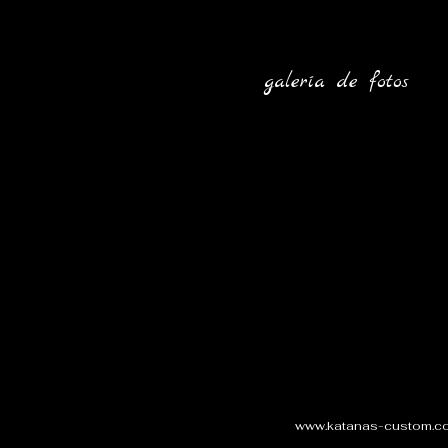
galería de fotos
www.katanas-custom.c