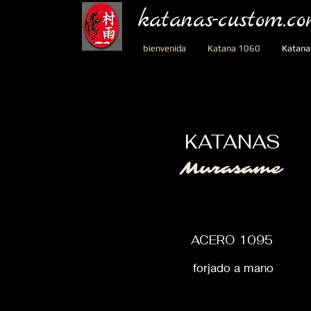
katanas-custom.c
bienvenida
Katana 1060
Katana
KATANAS
Murasame
ACERO 1095
forjado a mano